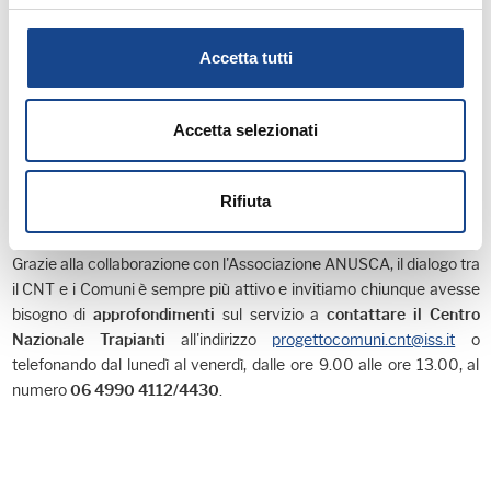
Comune. Grazie a queste statistiche, il singolo
può
Comune
anche rispetto al numero di
monitorare l'andamento del servizio
Accetta tutti
carte d'identità emesse, e confrontare le percentuali del Comune
rispetto alle medie Regionali e Nazionali.
Accetta selezionati
Inoltre, sul
sito web istituzionale del Centro Nazionale Trapianti
(CNT) sono disponibili tutte le informazioni sul servizio (abilitazioni
al sistema, comunicazione e formazione) in una
sezione dedicata
Rifiuta
.
agli Operatori delle Anagrafe
Grazie alla collaborazione con l'Associazione ANUSCA, il dialogo tra
il CNT e i Comuni è sempre più attivo e invitiamo chiunque avesse
bisogno di
sul servizio a
approfondimenti
contattare il Centro
all'indirizzo
progettocomuni.cnt@iss.it
o
Nazionale Trapianti
telefonando dal lunedì al venerdì, dalle ore 9.00 alle ore 13.00, al
numero
.
06 4990 4112/4430