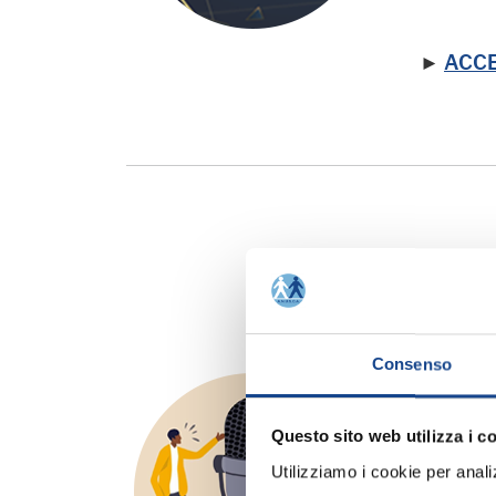
►
ACCED
Consenso
Demo
Questo sito web utilizza i c
◉ Gli
E
Utilizziamo i cookie per analizz
fruibili 