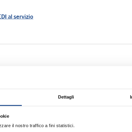
I al servizio
Dettagli
graficamente parlando - I podc
ookie
sperti ANUSCA
approfondiscono i temi più ricorrenti 
are il nostro traffico a fini statistici.
ed efficaci.