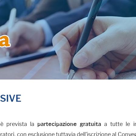
USIVE
 è prevista la
partecipazione gratuita
a tutte le i
tori, con esclusione tuttavia dell'iscrizione al Conv