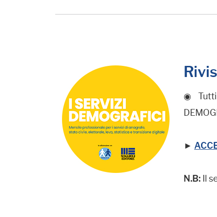
Rivi
◉ Tutti
DEMOGRAF
►
ACCED
N.B:
Il s