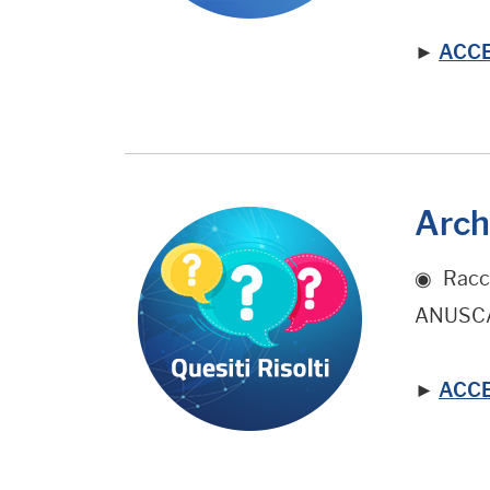
►
ACCE
Archi
◉ Raccol
ANUSC
►
ACCED