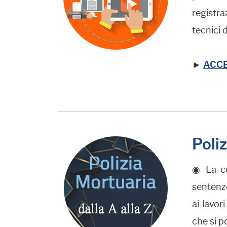
registra
tecnici 
►
ACCED
Poliz
◉ La con
sentenze
ai lavor
che si p