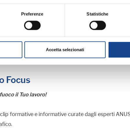
terno del servizio è presente anche l'archivio con le
r
Preferenze
Statistiche
itti.
I al Servizio
Accetta selezionati
o Focus
fuoco il Tuo lavoro!
clip formative e informative curate dagli esperti ANUS
fico.