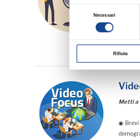
◉ All'in
Selezione
Necessari
del
Enti iscr
consenso
►
ACCED
Rifiuta
Vide
Metti a 
◉ Brevi 
demogra