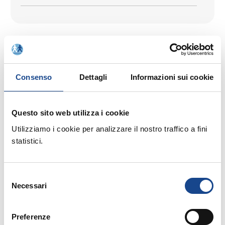
Consenso
Dettagli
Informazioni sui cookie
Questo sito web utilizza i cookie
18/04/2023
Utilizziamo i cookie per analizzare il nostro traffico a fini
L'elenco pubblico degli Ufficiali di stato
statistici.
civile
Selezione
Necessari
del
consenso
Preferenze