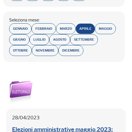
Seleziona mese:
GENNAIO
FEBBRAIO
MARZO
APRILE
MAGGIO
GIUGNO
LUGLIO
AGOSTO
SETTEMBRE
OTTOBRE
NOVEMBRE
DICEMBRE
28/04/2023
Elezioni amministrative maggio 2023: