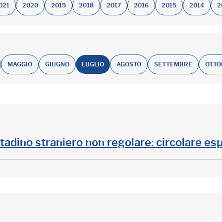
021
2020
2019
2018
2017
2016
2015
2014
2
MAGGIO
GIUGNO
LUGLIO
AGOSTO
SETTEMBRE
OTTO
tadino straniero non regolare: circolare esp