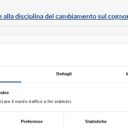
e alla disciplina del cambiamento sul cogn
e: ora siamo competenti
Dettagli
ookie
are il nostro traffico a fini statistici.
a per italiani all'estero e per gli stranieri in
Preferenze
Statistiche