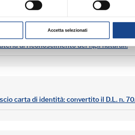
Accetta selezionati
teria di riconoscimento dei figli naturali.
cio carta di identità: convertito il D.L. n. 7