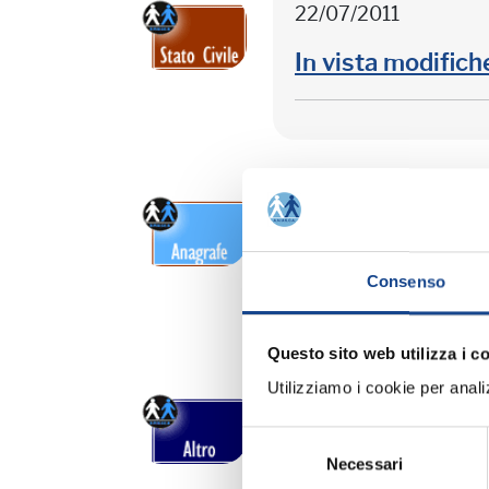
22/07/2011
In vista modifich
21/07/2011
Quietanze liberatori
Consenso
Questo sito web utilizza i c
Utilizziamo i cookie per analizz
20/07/2011
Selezione
Assistenza sanitari
Necessari
del