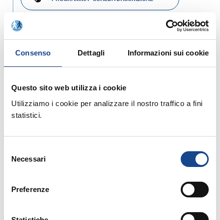
MATERIALE DIDATTICO
Consenso
Dettagli
Informazioni sui cookie
Prossimi corsi in programma:
Questo sito web utilizza i cookie
Utilizziamo i cookie per analizzare il nostro traffico a fini
statistici.
25/08/26 - Seminario di aggiornamento
Selezione
professionale
Necessari
del
CASTEL SAN PIETRO TERME (BO) -
consenso
Estate all'ombra dei cipressi
Preferenze
Seminario di aggiornamento professionale
Statistiche