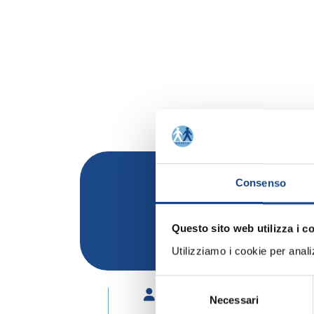
Consenso
Questo sito web utilizza i c
Rinnovo adesione Comuni
Utilizziamo i cookie per analizz
Selezione
Relatori:
Necessari
del