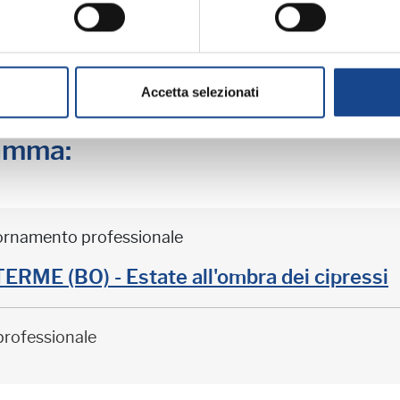
rto ANUSCA
PROGRAMMA
o ANUSCA
MATERIALE DIDATT
Accetta selezionati
ramma:
iornamento professionale
ME (BO) - Estate all'ombra dei cipressi
professionale