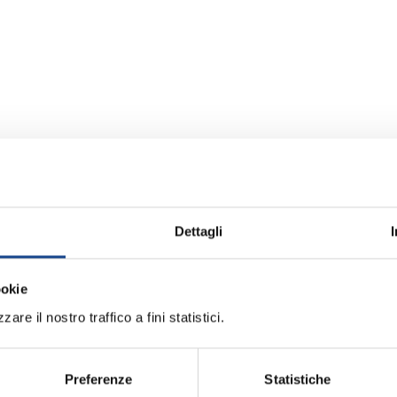
Dettagli
ookie
Rinnovo adesione 
 anno 2018
are il nostro traffico a fini statistici.
Allegati:
Preferenze
Statistiche