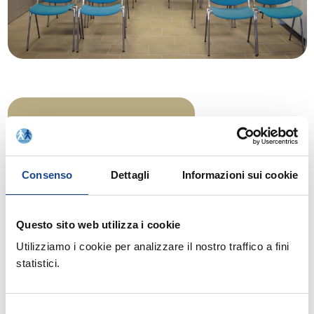
Consenso
Dettagli
Informazioni sui cookie
Questo sito web utilizza i cookie
Utilizziamo i cookie per analizzare il nostro traffico a fini
statistici.
La
è una sala molto luminosa e dotata di una
Sala Meeting 5
bellissima vista sul parco antistante la sede dell'
: con i
Accademia
suoi 27 mq di metratura può ospitare fino ad un massimo di 20
Selezione