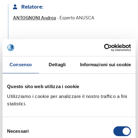
Relatore:
- Esperto ANUSCA
ANTOGNONI Andrea
Allegati:
PROGRAMMA - SCHEDA DI ISCRIZIONE
Consenso
Dettagli
Informazioni sui cookie
MATERIALE DIDATTICO
Questo sito web utilizza i cookie
Utilizziamo i cookie per analizzare il nostro traffico a fini
Prossimi corsi in programma:
statistici.
Selezione
Necessari
del