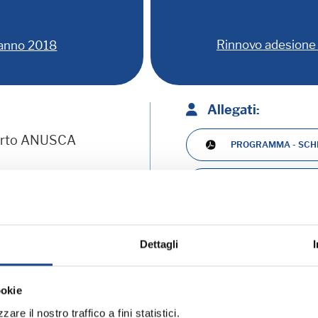
Rinnovo adesione 
 anno 2018
Allegati:
erto ANUSCA
PROGRAMMA - SCHE
MATERIALE DIDATT
ramma:
Dettagli
ookie
iornamento professionale
are il nostro traffico a fini statistici.