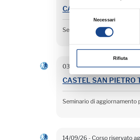
CASTEL SAN PIETRO TER
Selezione
Necessari
del
consenso
Seminario di aggiornamento 
Rifiuta
03/09/26 - Seminario di agg
CASTEL SAN PIETRO TER
Seminario di aggiornamento 
14/09/26 - Corso riservato ag