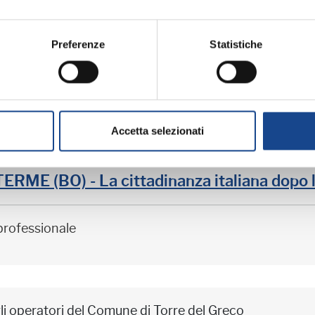
ME (BO) - Estate all'ombra dei cipressi
Preferenze
Statistiche
professionale
Accetta selezionati
iornamento professionale
ME (BO) - La cittadinanza italiana dopo 
professionale
li operatori del Comune di Torre del Greco