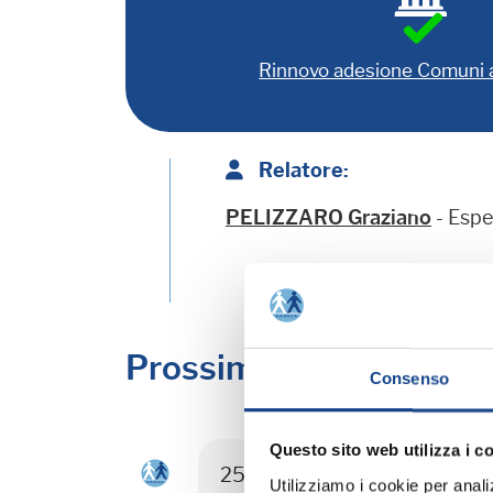
Rinnovo adesione Comuni
Relatore:
PELIZZARO Graziano
- Esp
Prossimi corsi in prog
Consenso
Questo sito web utilizza i c
25/08/26 - Seminario di agg
Utilizziamo i cookie per analizz