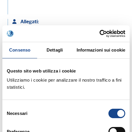
Allegati:
PROGRAMMA - SCHEDA DI ISCRIZIONE
Consenso
Dettagli
Informazioni sui cookie
MATERIALE DIDATTICO
Questo sito web utilizza i cookie
Prossimi corsi in programma:
Utilizziamo i cookie per analizzare il nostro traffico a fini
statistici.
Selezione
Necessari
del
25/08/26 - Seminario di aggiornamento
consenso
professionale
Preferenze