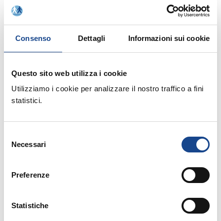
Consenso
Dettagli
Informazioni sui cookie
Rinnovo adesione Soci Individuali anno 2018
Questo sito web utilizza i cookie
Utilizziamo i cookie per analizzare il nostro traffico a fini
Relatori:
statistici.
- Esperto ANUSCA
CALVIGIONI Renzo
- Esperto ANUSCA
MASOTTI Noemi
Selezione
Necessari
del
consenso
Allegati:
Preferenze
PROGRAMMA - SCHEDA DI ISCRIZIONE
Statistiche
MATERIALE DIDATTICO