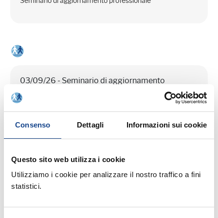
Seminario di aggiornamento professionale
03/09/26 - Seminario di aggiornamento
professionale
CASTEL SAN PIETRO TERME (BO) -
La cittadinanza italiana dopo la legge
Consenso
Dettagli
Informazioni sui cookie
74/2025
Questo sito web utilizza i cookie
Seminario di aggiornamento professionale
Utilizziamo i cookie per analizzare il nostro traffico a fini
statistici.