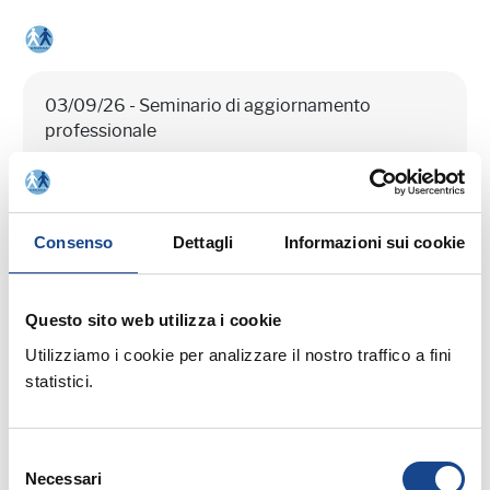
03/09/26 - Seminario di aggiornamento
professionale
CASTEL SAN PIETRO TERME (BO) -
La cittadinanza italiana dopo la legge
74/2025
Consenso
Dettagli
Informazioni sui cookie
Seminario di aggiornamento professionale
Questo sito web utilizza i cookie
Utilizziamo i cookie per analizzare il nostro traffico a fini
statistici.
Selezione
14/09/26 - Corso riservato agli operatori del
Necessari
del