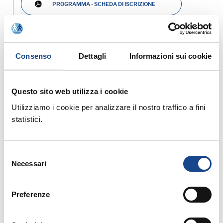
PROGRAMMA - SCHEDA DI ISCRIZIONE
MATERIALE DIDATTICO
Consenso
Dettagli
Informazioni sui cookie
Prossimi corsi in programma:
Questo sito web utilizza i cookie
Utilizziamo i cookie per analizzare il nostro traffico a fini
statistici.
25/08/26 - Seminario di aggiornamento
Selezione
professionale
Necessari
del
consenso
CASTEL SAN PIETRO TERME (BO) -
Estate all'ombra dei cipressi
Preferenze
Seminario di aggiornamento professionale