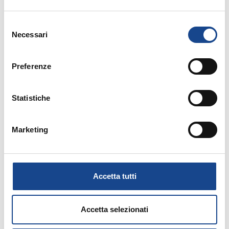
Selezione
Necessari
del
consenso
Preferenze
14/09/26 - Corso riservato agli operatori del
Comune di Torre del Greco
Statistiche
TORRE DEL GRECO - Separazione e
divorzio
Marketing
Corso riservato agli operatori del Comune di
Torre del Greco
Accetta tutti
Accetta selezionati