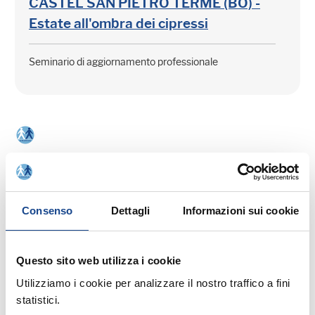
CASTEL SAN PIETRO TERME (BO) -
Estate all'ombra dei cipressi
Seminario di aggiornamento professionale
03/09/26 - Seminario di aggiornamento
professionale
Consenso
Dettagli
Informazioni sui cookie
CASTEL SAN PIETRO TERME (BO) -
La cittadinanza italiana dopo la legge
74/2025
Questo sito web utilizza i cookie
Utilizziamo i cookie per analizzare il nostro traffico a fini
statistici.
Seminario di aggiornamento professionale