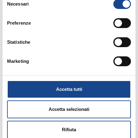
Necessari
del
14/09/26 - Corso riservato agli operatori del
consenso
Comune di Torre del Greco
Preferenze
TORRE DEL GRECO - Separazione e
divorzio
Statistiche
Corso riservato agli operatori del Comune di
Marketing
Torre del Greco
Accetta tutti
Accetta selezionati
15/09/26 - Corso riservato agli operatori del
Comune di Torre del Greco
Rifiuta
TORRE DEL GRECO - L'adozione