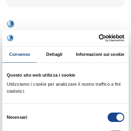
01/09/2026
CASTEL SAN PIETRO TERME (BO) -
Consenso
Dettagli
Informazioni sui cookie
La cittadinanza italiana dopo la legge
74/2025
Questo sito web utilizza i cookie
Utilizziamo i cookie per analizzare il nostro traffico a fini
Seminario di aggiornamento professionale
statistici.
Selezione
Necessari
del
consenso