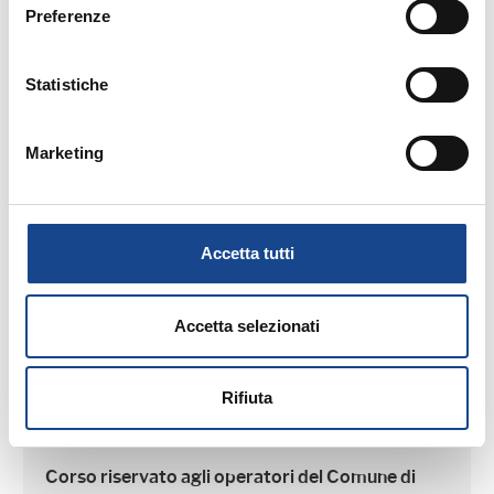
01/09/2026
Preferenze
TORRE DEL GRECO - Separazione e
Statistiche
divorzio
Corso riservato agli operatori del Comune di
Marketing
Torre del Greco
Accetta tutti
Accetta selezionati
01/09/2026
Rifiuta
TORRE DEL GRECO - L'adozione
Corso riservato agli operatori del Comune di