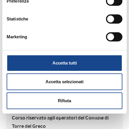
Preferenze
TORRE DEL GRECO - Separazione e
divorzio
Statistiche
Corso riservato agli operatori del Comune di
Marketing
Torre del Greco
Accetta tutti
Accetta selezionati
01/09/2026
TORRE DEL GRECO - L'adozione
Rifiuta
Corso riservato agli operatori del Comune di
Torre del Greco