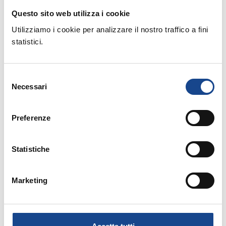
Questo sito web utilizza i cookie
Utilizziamo i cookie per analizzare il nostro traffico a fini
statistici.
01/09/2026
Selezione
CASTEL SAN PIETRO TERME (BO) -
Necessari
del
La cittadinanza italiana dopo la legge
consenso
74/2025
Preferenze
Seminario di aggiornamento professionale
Statistiche
Marketing