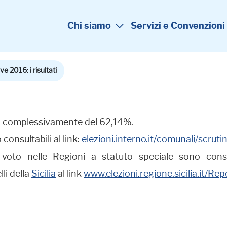
Chi siamo
Servizi e Convenzioni
e 2016: i risultati
ata complessivamente del 62,14%.
o consultabili al link:
elezioni.interno.it/comunali/scr
l voto nelle Regioni a statuto speciale sono cons
lli della ​
Sicilia
al link
www.elezioni.regione.sicilia.it/Re