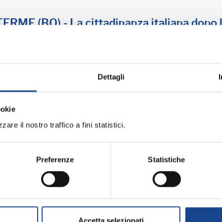
ME (BO) - La cittadinanza italiana dopo 
professionale
Dettagli
ookie
are il nostro traffico a fini statistici.
arazione e divorzio
Preferenze
Statistiche
ri del Comune di Torre del Greco
Accetta selezionati