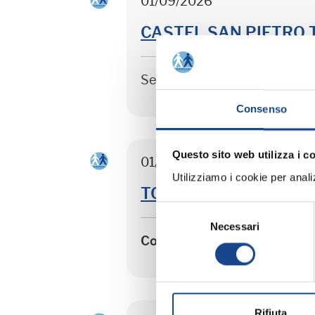
01/09/2026
CASTEL SAN PIETRO TER
Seminario di aggiornamento 
Consenso
Questo sito web utilizza i c
01/09/2026
Utilizziamo i cookie per analizz
TORRE DEL GRECO - Sep
Selezione
Necessari
del
Corso riservato agli operato
consenso
Rifiuta