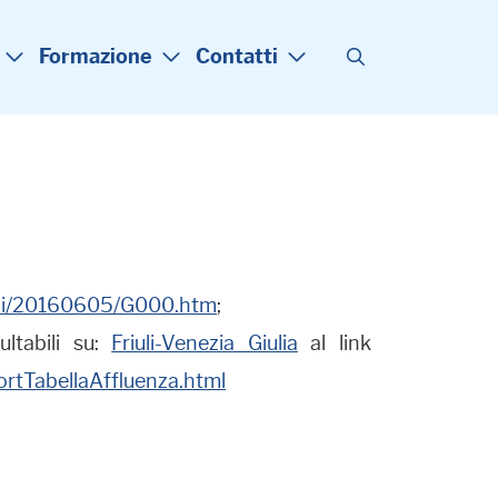
Formazione
Contatti
utini/20160605/G000.htm
;
ultabili su:
Friuli-Venezia Giulia
al link
portTabellaAffluenza.html