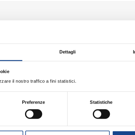
ME (BO) - La cittadinanza italiana dopo 
professionale
Dettagli
ookie
are il nostro traffico a fini statistici.
arazione e divorzio
Preferenze
Statistiche
ri del Comune di Torre del Greco