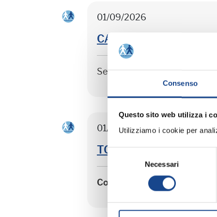
01/09/2026
CASTEL SAN PIETRO TER
Seminario di aggiornamento 
Consenso
Questo sito web utilizza i c
01/09/2026
Utilizziamo i cookie per analizz
TORRE DEL GRECO - Sep
Selezione
Necessari
del
consenso
Corso riservato agli operato