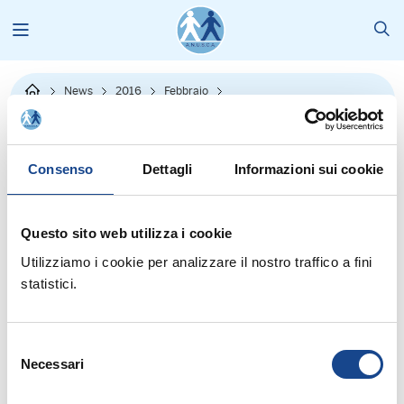
News
2016
Febbraio
Teleleva: l'applicativo scaricabile
Consenso
Dettagli
Informazioni sui cookie
Questo sito web utilizza i cookie
Utilizziamo i cookie per analizzare il nostro traffico a fini
statistici.
Formazione liste di leva: Classe 1999
Selezione
E' scaricabile dal sito dell'esercito italiano l'applicativo "Teleleva":
Necessari
Versione 2015 1. Sulla base delle criticità/spunti formulati da
del
alcune Amministrazioni ... Esempio competo:
consenso