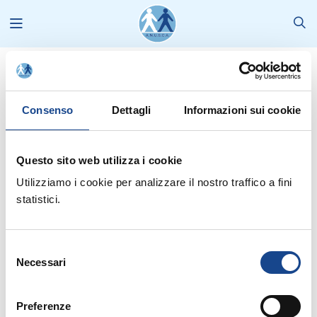
News
2015
Dicembre
Ambasciate estere e Consolati esteri in Italia
Consenso
Dettagli
Informazioni sui cookie
Questo sito web utilizza i cookie
Utilizziamo i cookie per analizzare il nostro traffico a fini
statistici.
Selezione
Dal sito del Ministero degli Esteri , aggiornato alla data del 24
Necessari
del
novembre 2015, gli elenchi della
Ambasciate estere in Italia
e dei
consenso
Consolati esteri in Italia
.
Preferenze