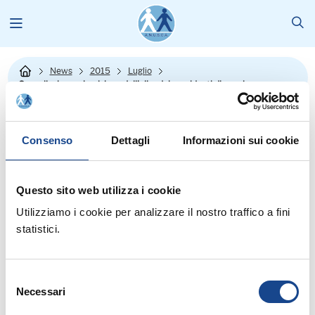
News
2015
Luglio
Cancellazione e iscrizione dall'albo dei presidenti di seggio
Consenso
Dettagli
Informazioni sui cookie
Questo sito web utilizza i cookie
Utilizziamo i cookie per analizzare il nostro traffico a fini
statistici.
Il Ministero dell'Interno ricorda gli adempimenti legati al rinnovo
dell'Albo dei Presidenti di seggio: "Prefettura UTG Reggio Calabria
Selezione
Circ. 41/2015
- Prot. n. 64202/Area II/S.E. del 7 luglio 2015.
Necessari
del
Cancellazione dall'albo dei presidenti di seggio (art. 1, comma 4,
consenso