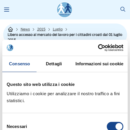
News
2015
Luglio
Libero accesso al mercato del lavoro per i cittadini croati dal 01 luglio
2015
Consenso
Dettagli
Informazioni sui cookie
Questo sito web utilizza i cookie
Utilizziamo i cookie per analizzare il nostro traffico a fini
statistici.
Con Circolare n.3841 del 3 luglio 2015, a firma congiunta del
Ministero dell'Interno e quello Ministero del Lavoro e delle Politiche
Selezione
Sociali, lo Stato italiano ha deciso di non prorogare oltre il 30
Necessari
del