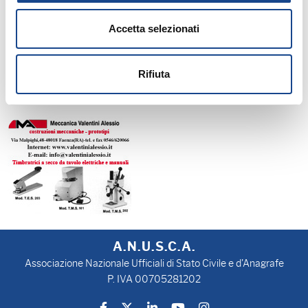
il cognome con il quale risulta conosciuto fino a quel momento.
Accetta selezionati
Rifiuta
A.N.U.S.C.A.
Associazione Nazionale Ufficiali di Stato Civile e d'Anagrafe
P. IVA 00705281202