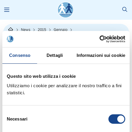
News
2015
Gennaio
Privacy: come trattare i dati altrui
Consenso
Dettagli
Informazioni sui cookie
Questo sito web utilizza i cookie
Utilizziamo i cookie per analizzare il nostro traffico a fini
statistici.
Dal
sito
del Garante per la protezione dei dati personali:
Selezione
"Tutti possono liberamente raccogliere, per
uso strettamente
Necessari
, dati personali riguardanti altri individui, a patto di
del
personale
non
.
(Un esempio:
diffonderli o comunicarli sistematicamente a terzi
consenso