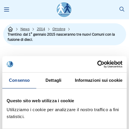
News
2014
Ottobre
Trentino: dal 1° gennaio 2015 nasceranno tre nuovi Comuni con la
fusione di dieci.
Consenso
Dettagli
Informazioni sui cookie
Questo sito web utilizza i cookie
Dal
sito dell'ANCITEL
si riporta la news su:"
Utilizziamo i cookie per analizzare il nostro traffico a fini
Dal 1° gennaio del 2015 saranno istituiti in Provincia di Trento tre
statistici.
nuovi comuni, attraverso la fusione di dieci: