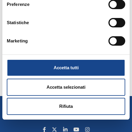
Circolare n. 15 2014
.
Preferenze
Statistiche
Marketing
Accetta tutti
Accetta selezionati
A.N.U.S.C.A.
Rifiuta
Associazione Nazionale Ufficiali di Stato Civile e d'Anagrafe
P. IVA 00705281202