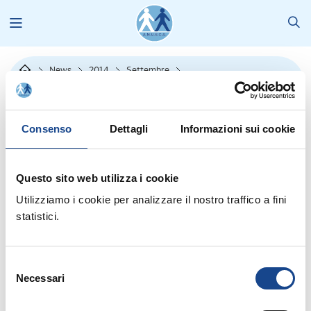
News
2014
Settembre
A.N.U.S.C.A. XXXIV Convegno Nazionale - Abano Terme, 24-28
novembre 2014.
Consenso
Dettagli
Informazioni sui cookie
Questo sito web utilizza i cookie
Utilizziamo i cookie per analizzare il nostro traffico a fini
statistici.
Dal sito del MInistero dell'Interno si riporta la circolare n.15/2014 ad
Selezione
Necessari
oggetto:"A.N.U.S.C.A. XXXIV Convegno Nazionale - Abano Terme,
del
24-28 novembre 2014."
consenso