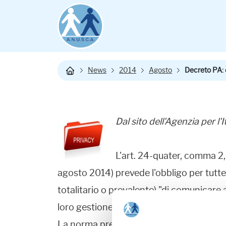
News
2014
Agosto
Decreto PA: d
Dal sito dell'Agenzia per l'
L'art. 24-quater, comma 2,
agosto 2014) prevede l'obbligo per tutte
totalitario o prevalente) "di comunicare al
loro gestione e degli applicativi che le ut
La norma prevede che tale comunicazione