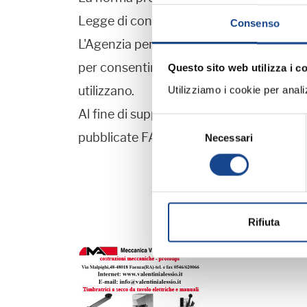
Legge di conversione).
Consenso
L'Agenzia per l'Italia Digitale informa ch
per consentire a tutti i soggetti interess
Questo sito web utilizza i c
utilizzano.
Utilizziamo i cookie per analizz
Al fine di supportare le amministrazioni 
Selezione
pubblicate FAQ contenenti chiarimenti s
Necessari
del
consenso
Rifiuta