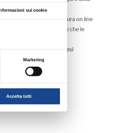
Informazioni sui cookie
e sul proprio sito una procedura on line
tione nonché degli applicativi che le
 28 agosto 2014 saranno altresì
Marketing
Accetta tutti