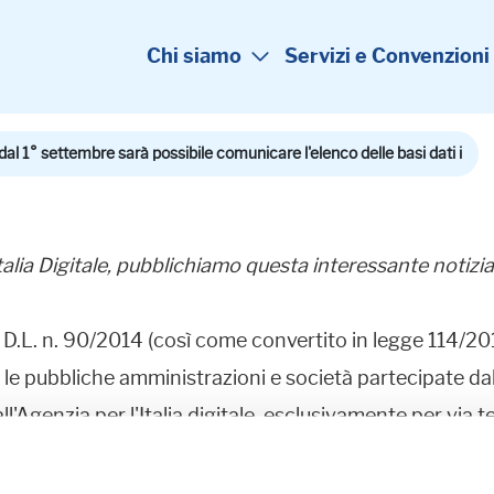
Chi siamo
Servizi e Convenzioni
al 1° settembre sarà possibile comunicare l'elenco delle basi dati i
Italia Digitale, pubblichiamo questa interessante notizia
 D.L. n. 90/2014 (così come convertito in legge 114/201
 le pubbliche amministrazioni e società partecipate da
l'Agenzia per l'Italia digitale, esclusivamente per via te
ilizzano".
 debba avvenire entro il 18 settembre 2014 (trentesim