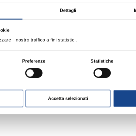
Dettagli
e - a partire dal 1° settembre 2014 - renderà disponibil
ati di trasmettere il catalogo delle basi dati in loro ges
ookie
are il nostro traffico a fini statistici.
nella definizione e trasmissione degli elenchi, giovedì
ugli adempimenti e sulla procedura d'invio.
Preferenze
Statistiche
Accetta selezionati