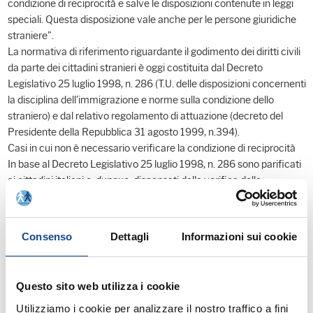
condizione di reciprocità e salve le disposizioni contenute in leggi
speciali. Questa disposizione vale anche per le persone giuridiche
straniere".
La normativa di riferimento riguardante il godimento dei diritti civili
da parte dei cittadini stranieri è oggi costituita dal Decreto
Legislativo 25 luglio 1998, n. 286 (T.U. delle disposizioni concernenti
la disciplina dell'immigrazione e norme sulla condizione dello
straniero) e dal relativo regolamento di attuazione (decreto del
Presidente della Repubblica 31 agosto 1999, n.394).
Casi in cui non è necessario verificare la condizione di reciprocità
In base al Decreto Legislativo 25 luglio 1998, n. 286 sono parificati
ai cittadini italiani e, dunque, dispensati dalla verifica della
condizione di reciprocità:
*i cittadini (persone fisiche o giuridiche) degli Stati membri dell'UE
nonché i cittadini dei Paesi SEE (Islanda, Liechtenstein e Norvegia);
Consenso
Dettagli
Informazioni sui cookie
*i cittadini extracomunitari che soggiornino in territorio italiano e
siano titolari della carta di soggiorno o di un regolare permesso di
soggiorno rilasciato per motivi di lavoro subordinato, di lavoro
Questo sito web utilizza i cookie
autonomo, per l'esercizio di un'impresa individuale, per motivi di
Utilizziamo i cookie per analizzare il nostro traffico a fini
famiglia, per motivi umanitari e per motivi di studio;