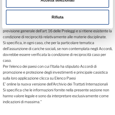
Accetta selezionati
quei Paesi con i quali l'Italia ha concluso Accordi bilaterali in
materia di promozione e protezione degli investimenti (Bilateral
Investment Treaties, o BITs).
Rifiuta
In tal caso, infatti, il provvedimento di ratifica ed esecuzione
dell'Accordo assume carattere di "lex specialis" rispetto alla
previsione generale dell'art. 16 delle Preleggi e si ritiene esistente la
condizione di reciprocità relativamente alle materie disciplinate.
Si specifica, in ogni caso, che per la particolare tematica
dell'assunzione di cariche sociali, se non contemplata negli Accordi,
dovrebbe essere verificata la condizione di reciprocità caso per
caso.
Per l'elenco dei paesi con cui l'Italia ha stipulato Accordi di
promozione e protezione degli investimenti e principale casistica
sulla loro applicazione clicca su Elenco Paesi
E' online la nuova versione dell'Archivio dei Trattati Internazionali
Si specifica che le informazioni fornite nella presente sezione non
hanno valore legale e sono da interpretare esclusivamente come
indicazioni di massima."