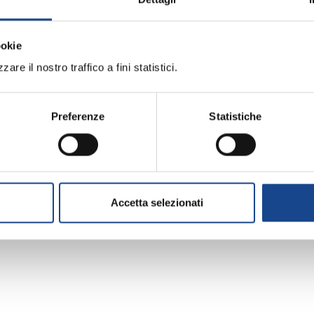
inserimento delle rispettive generalità nei più diffusi mo
ante ha prescritto alla Regione di conformare per il futu
ookie
are il nostro traffico a fini statistici.
vacy e delle Linee guida in materia di trasparenza e pu
eto di diffusione dei dati idonei a rivelare lo stato di sa
vedimento, gli estremi per contestare alla Regione la v
Preferenze
Statistiche
Accetta selezionati