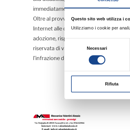
immediatamente visibili in rete tramite l'
Oltre al provvedimento di divieto, il Gar
Questo sito web utilizza i c
Utilizziamo i cookie per analizz
Internet alle disposizioni del Codice pri
adozione, rispettando in particolare il divi
Selezione
riservata di valutare, con separato prov
Necessari
del
consenso
l'infrazione del Codice."
Rifiuta