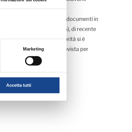
tori di ricerca generalisti.
ro la pubblicazione di atti e documenti in
bblicità (doc web n. 3134436), di recente
lute degli interessati. L'Autorità si è
iolazione amministrativa prevista per
Marketing
Accetta tutti