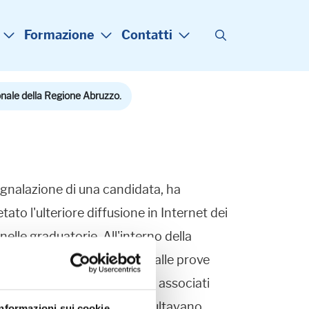
Formazione
Contatti
zionale della Regione Abruzzo.
egnalazione di una candidata, ha
tato l'ulteriore diffusione in Internet dei
nelle graduatorie. All'interno della
idati ammessi e non ammessi alle prove
cune centinaia di nominativi associati
e "ammesso/non ammesso", risultavano
Informazioni sui cookie