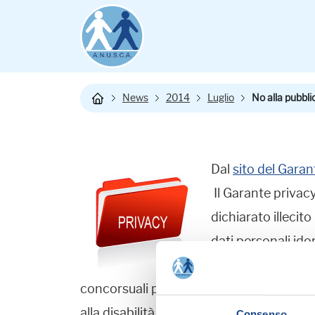
News
2014
Luglio
No alla pubblic
Dal
sito del Garan
Il Garante privac
dichiarato illecito
dati personali idon
sezione "concorsi 
concorsuali per un profilo professionale 
alla disabilità, nonché la data ed il luo
Consenso