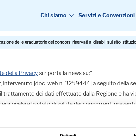
Chi siamo
Servizi e Convenzioni
azione delle graduatorie dei concorsi riservati ai disabili sul sito istitu
te della Privacy
si riporta la news su:"
y, intervenuto [doc. web n. 3259444] a seguito della s
 il trattamento dei dati effettuato dalla Regione e ha vie
ei a rivelare lo stato di salute dei concorrenti presenti 
in atto", infatti, erano contenuti gli elenchi dei cand
riservato esclusivamente alle categorie dei disabili. Al
go di nascita dei concorrenti e la specifica indicazion
Dettagli