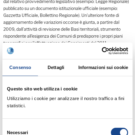
dal relativo provvedimento legislativo (esempio: Legge Regionale)
pubblicato su un documento istituzionale ufficiale (esempio:
Gazzetta Ufficiale, Bollettino Regionale). Un'ulteriore fonte di
aggiornamento delle variazioni occorse è giunta, a partire dal
2009, dall'attività di revisione delle Basi territoriali, strumento
rispondente all'esigenza dei Comuni di predisporre i propri piani
topografici per l'effettuazione dei Censimenti del 2011.
Tutte le variazioni intercorse e comunicate all'Istat sono registrate
negli appositi elenchi e, a partire dal 2009, pubblicate il 30 giugno e
il 31 dicembre di ogni anno. Ulteriori aggiornamenti vengono
Consenso
Dettagli
Informazioni sui cookie
pubblicati in periodi diversi da quelli suddetti per garantire la
tempestiva divulgazione delle informazioni di tipo amministrativo
rilevanti per gli Enti istituzionali e di interesse per tutti gli utenti,
Questo sito web utilizza i cookie
pubblici e privati.
Utilizziamo i cookie per analizzare il nostro traffico a fini
L'Istat pone in evidenza gli ultimi importanti eventi in termini di
variazioni amministrative:
statistici.
1.cambio denominazione del comune di Brenzone in Brenzone sul
Garda, in provincia di Verona;
2.istituzione del comune di Longarone, in provincia di Belluno.
Selezione
Necessari
Dal 22 febbraio 2014 il numero ufficiale dei comuni italiani è pari a
del