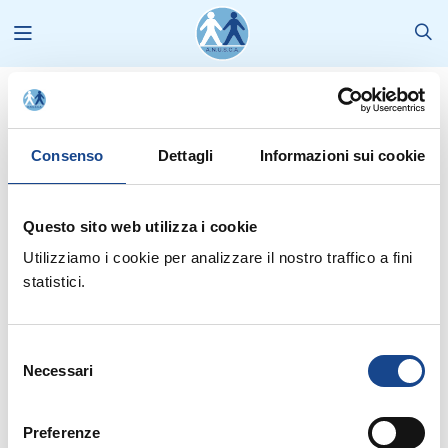
News
2014
Maggio
Madia: grande partecipazione alla riforma PA. Primi dati
Consenso
Dettagli
Informazioni sui cookie
Questo sito web utilizza i cookie
Utilizziamo i cookie per analizzare il nostro traffico a fini
statistici.
Selezione
Ecco la
notizia
apparsa sul sito della Funzione Pubblica.
Necessari
del
consenso
Preferenze