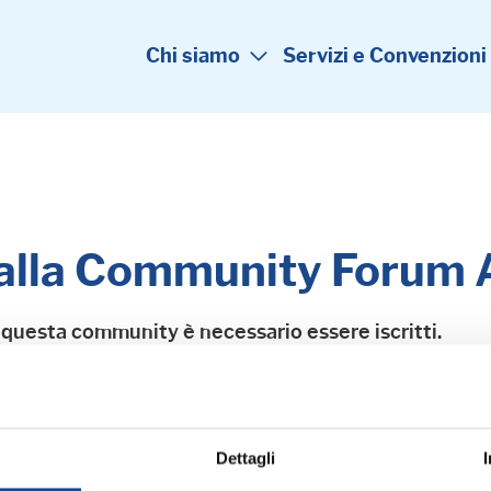
Chi siamo
Servizi e Convenzioni
 alla Community Forum
 questa community è necessario essere iscritti.
o la tua password, scrivi per ottenere le credenziali della tua
Dettagli