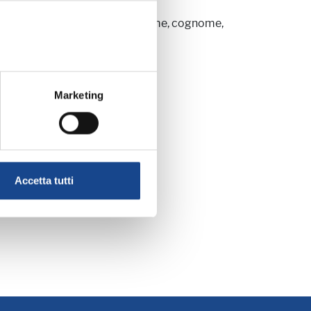
zione web di Anusca, indicando nome, cognome,
corso):
Marketing
Accetta tutti