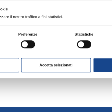
sta Community, invia la tua richiesta di iscrizione alla Reda
ookie
dati devono far riferimento ad un socio Anusca per l'anno in 
are il nostro traffico a fini statistici.
Preferenze
Statistiche
Accetta selezionati