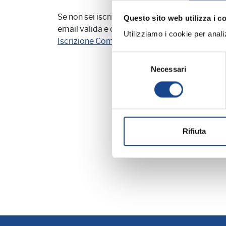
Se non sei iscritto e desideri accedere a que
Questo sito web utilizza i c
email valida e comune di apprtenenza (questi 
Utilizziamo i cookie per analizz
Iscrizione Community Forum Anusca
Selezione
Necessari
del
consenso
Rifiuta