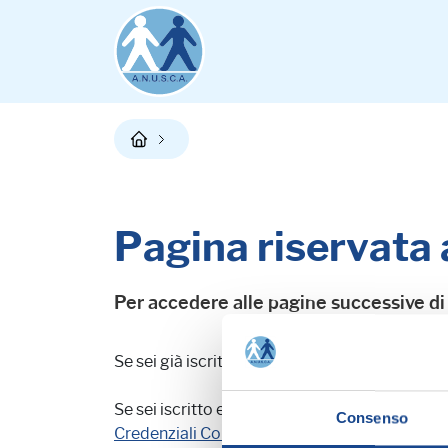
Pagina riservata
Per accedere alle pagine successive di
Se sei già iscritto,
effettua il login
.
Se sei iscritto e non ricordi il tuo username 
Consenso
Credenziali Community Forum Anusca