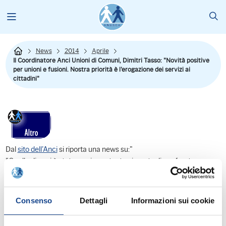
News
2014
Aprile
Il Coordinatore Anci Unioni di Comuni, Dimitri Tasso: "Novità positive
per unioni e fusioni. Nostra priorità è l'erogazione dei servizi ai
cittadini"
Dal
sito dell'Anci
si riporta una news su:"
"Quella di oggi è stata una importante giornata di confronto e
analisi sulla Legge Delrio con particolare riferimento all'esercizio
associato delle funzioni fondamentali dei comuni.
Un'assise nata con l'obiettivo di informare il territorio piemontese
Consenso
Dettagli
Informazioni sui cookie
sullo stato dell'arte e sulle novità future di una norma che così
profondamente influisce sull'assetto istituzionale delle nostre