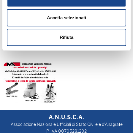
Unioni di Comuni - e, al contempo, l'ineluttabile scelta per i Comuni
di dover lavorare insieme e bene perché la centro della nostra
Accetta selezionati
mission c'è l'erogazione dei servizi ai cittadini"."
Rifiuta
A.N.U.S.C.A.
Associazione Nazionale Ufficiali di Stato Civile e d'Anagrafe
P. IVA 00705281202