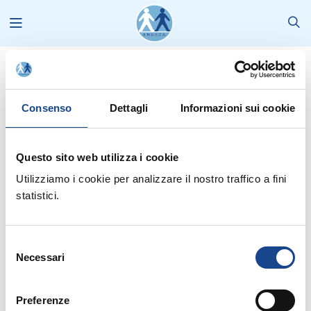
News
2014
Aprile
Elezioni Parlamento Europeo 25 maggio 2014: i contrasssegni
ammessi
Consenso
Dettagli
Informazioni sui cookie
Questo sito web utilizza i cookie
Utilizziamo i cookie per analizzare il nostro traffico a fini
Dal sito del Ministero dell'Interno "Elezione dei membri
statistici.
del Parlamento Europeo spettanti all'Italia del 25 maggio 2014: i
contrassegni ammessi
".
Selezione
Necessari
del
consenso
Preferenze