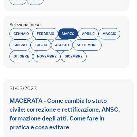
Seleziona mese:
GENNAIO
FEBBRAIO
MARZO
APRILE
MAGGIO
GIUGNO
LUGLIO
AGOSTO
SETTEMBRE
OTTOBRE
NOVEMBRE
DICEMBRE
31/03/2023
MACERATA - Come cambia lo stato
civile: correzione e rettificazione, ANSC,
formazione degli atti. Come fare in
pratica e cosa evitare