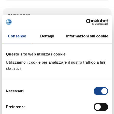
21/03/2023
SAN MICHELE ALL'ADIGE - I cittadini
stranieri e l'anagrafe
Consenso
Dettagli
Informazioni sui cookie
Questo sito web utilizza i cookie
21/03/2023
Utilizziamo i cookie per analizzare il nostro traffico a fini
CASTEL SAN PIETRO TERME (BO) -
statistici.
L'evento morte nello stato civile e nei
servizi necroscopici, cimiteriali e di
Selezione
polizia mortuaria
Necessari
del
consenso
Preferenze
21/03/2023