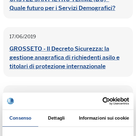
Quale futuro per i Servizi Demografici?
17/06/2019
GROSSETO - Il Decreto Sicurezza: la
gestione anagrafica di richiedenti asilo e
titolari di protezione internazionale
17/06/2019
SANTA MARIA CAPUA VETERE (CE) - La
carta di identità e la donazione degli
Consenso
Dettagli
Informazioni sui cookie
organi: l'Anagrafe sempre più al servizio
del cittadino