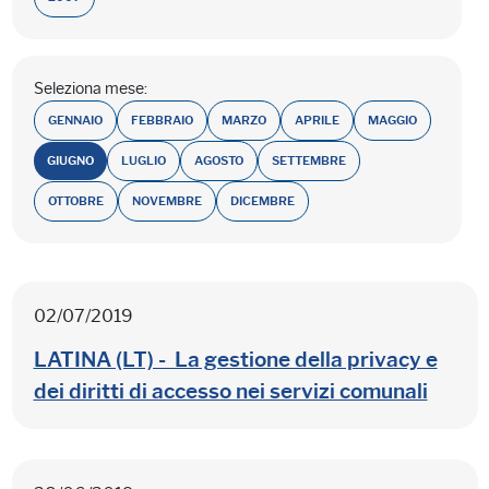
Seleziona mese:
GENNAIO
FEBBRAIO
MARZO
APRILE
MAGGIO
GIUGNO
LUGLIO
AGOSTO
SETTEMBRE
OTTOBRE
NOVEMBRE
DICEMBRE
02/07/2019
LATINA (LT) - La gestione della privacy e
dei diritti di accesso nei servizi comunali