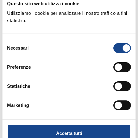
Questo sito web utilizza i cookie
Utilizziamo i cookie per analizzare il nostro traffico a fini
statistici.
17/06/2019
PARMA - Corso di formazione per
Selezione
partecipanti al concorso per ufficiali
Necessari
del
d'anagrafe
consenso
Preferenze
14/06/2019
Statistiche
BAGNATICA (BG) - Ai confini della vita: il
Marketing
testamento biologico, la nuova legge n.
219/2017 e altre criticità
Accetta tutti