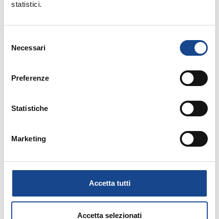
statistici.
21/02/2019
Selezione
Necessari
del
CARLENTINI (SR) - Stato Civile e
consenso
Anagrafe: gestire vecchi e nuovi
Preferenze
procedimenti
Statistiche
21/02/2019
Marketing
FORMIA (LT) - Ultimissime da ANUSCA:
novità normative e giurisprudenziali dal
Convegno Nazionale 2018
Accetta tutti
Accetta selezionati