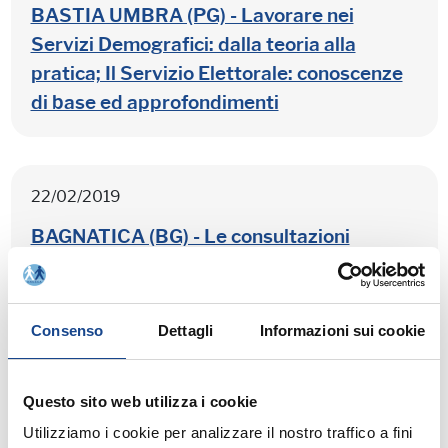
BASTIA UMBRA (PG) - Lavorare nei
Servizi Demografici: dalla teoria alla
pratica; Il Servizio Elettorale: conoscenze
di base ed approfondimenti
22/02/2019
BAGNATICA (BG) - Le consultazioni
elettorali del 2019
Consenso
Dettagli
Informazioni sui cookie
22/02/2019
ISEO (BS) - Le consultazioni elettorali del
Questo sito web utilizza i cookie
2019
Utilizziamo i cookie per analizzare il nostro traffico a fini