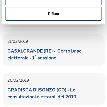
21/02/2019
ANTRODOCO (RI) - Le consultazioni
Rifiuta
elettorali del 2019
21/02/2019
CASALGRANDE (RE) - Corso base
elettorale - 1° sessione
20/02/2019
GRADISCA D'ISONZO (GO) - Le
consultazioni elettorali del 2019