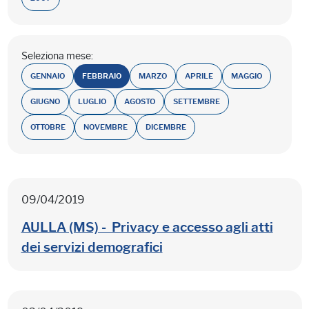
Seleziona mese:
GENNAIO
FEBBRAIO
MARZO
APRILE
MAGGIO
GIUGNO
LUGLIO
AGOSTO
SETTEMBRE
OTTOBRE
NOVEMBRE
DICEMBRE
09/04/2019
AULLA (MS) - Privacy e accesso agli atti
dei servizi demografici