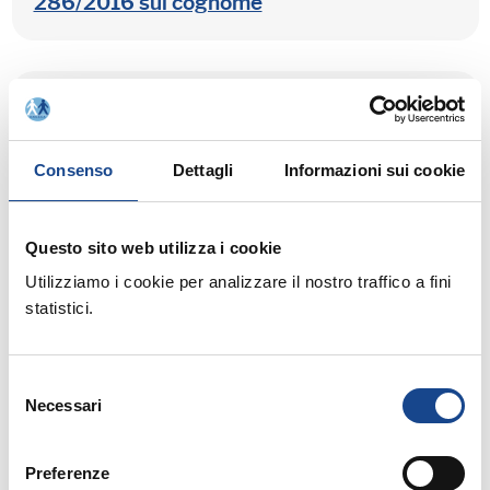
286/2016 sul cognome
21/03/2017
SALUZZO (CN) - A.N.P.R.: dalla
Consenso
Dettagli
Informazioni sui cookie
sperimentazione al subentro dei Comuni;
L'esperienza di chi è già subentrato e
operativo
Questo sito web utilizza i cookie
Utilizziamo i cookie per analizzare il nostro traffico a fini
statistici.
20/03/2017
Selezione
OSOPPO (UD) - Unioni civili e convivenze
Necessari
del
di fatto: dai decreti legislativi nuove
consenso
procedure e responsabilità per gli
Preferenze
operatori