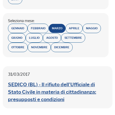
Seleziona mese:
GENNAIO
FEBBRAIO
MARZO
APRILE
MAGGIO
GIUGNO
LUGLIO
AGOSTO
SETTEMBRE
OTTOBRE
NOVEMBRE
DICEMBRE
31/03/2017
SEDICO (BL) - Il rifiuto dell'Ufficiale di
Stato Civile in materia di cittadinanza:
presupposti e condizioni