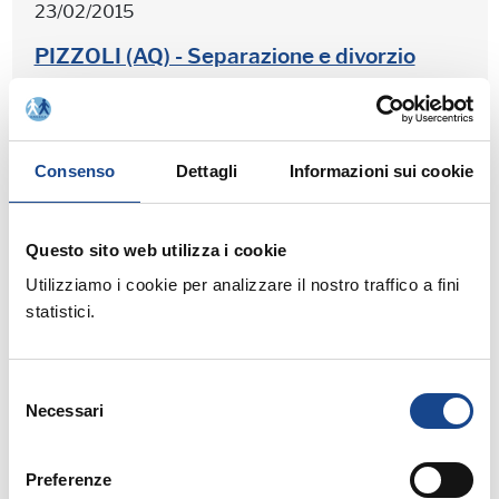
23/02/2015
PIZZOLI (AQ) - Separazione e divorzio
tra avvocati e Ufficiali di Stato Civile
Consenso
Dettagli
Informazioni sui cookie
20/02/2015
MUGNANO DI NAPOLI (NA) -
Questo sito web utilizza i cookie
Separazione e divorzio tra avvocati e
Utilizziamo i cookie per analizzare il nostro traffico a fini
Ufficiali di Stato Civile
statistici.
Selezione
19/02/2015
Necessari
del
consenso
CASTEL SAN PIETRO TERME (BO) - Il
Preferenze
manuale in tasca: come procedere