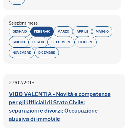
Seleziona mese:
GENNAIO
FEBBRAIO
MARZO
APRILE
MAGGIO
GIUGNO
LUGLIO
SETTEMBRE
OTTOBRE
NOVEMBRE
DICEMBRE
27/02/2015
VIBO VALENTIA - Novità e competenze
per gli Ufficiali di Stato Civile:
separazioni e divorzi; Occupazione
abusiva di immobile