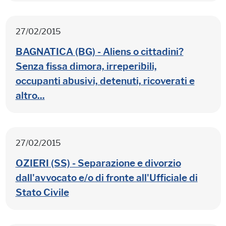
27/02/2015
BAGNATICA (BG) - Aliens o cittadini?
Senza fissa dimora, irreperibili,
occupanti abusivi, detenuti, ricoverati e
altro...
27/02/2015
OZIERI (SS) - Separazione e divorzio
dall'avvocato e/o di fronte all'Ufficiale di
Stato Civile