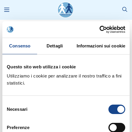
Formazione e Corsi
2014
Consenso
Dettagli
Informazioni sui cookie
Formazione e Corsi
Selezione corrente:
Questo sito web utilizza i cookie
Canali
: Formazione e corsi |
Tipo Comunicazione
: --- |
Formazione
: -
-- 2014
Utilizziamo i cookie per analizzare il nostro traffico a fini
statistici.
Seleziona anno:
2026
2025
2024
2023
2022
2021
Selezione
Necessari
2020
2019
2018
2017
2016
2015
2014
del
consenso
2013
2012
2011
2010
2009
2008
Preferenze
2007