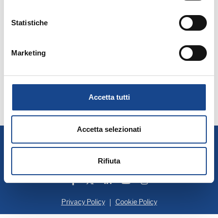
Statistiche
Seleziona mese:
Marketing
GENNAIO
FEBBRAIO
MARZO
APRILE
MAGGIO
GIUGNO
LUGLIO
AGOSTO
SETTEMBRE
OTTOBRE
NOVEMBRE
DICEMBRE
Accetta tutti
Accetta selezionati
A.N.U.S.C.A.
Associazione Nazionale Ufficiali di Stato Civile e d'Anagrafe
P. IVA 00705281202
Rifiuta
Privacy Policy
Cookie Policy