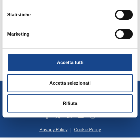
Statistiche
Seleziona mese:
Marketing
GENNAIO
FEBBRAIO
MARZO
APRILE
MAGGIO
GIUGNO
LUGLIO
AGOSTO
SETTEMBRE
OTTOBRE
NOVEMBRE
DICEMBRE
Accetta tutti
Accetta selezionati
A.N.U.S.C.A.
Associazione Nazionale Ufficiali di Stato Civile e d'Anagrafe
P. IVA 00705281202
Rifiuta
Privacy Policy
Cookie Policy