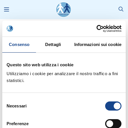
Formazione e Corsi
2013
Consenso
Dettagli
Informazioni sui cookie
Formazione e Corsi
Selezione corrente:
Questo sito web utilizza i cookie
Canali
: Formazione e corsi |
Tipo Comunicazione
: --- |
Formazione
: -
-- 2013
Utilizziamo i cookie per analizzare il nostro traffico a fini
statistici.
Seleziona anno:
2026
2025
2024
2023
2022
2021
Selezione
Necessari
2020
2019
2018
2017
2016
2015
del
consenso
2014
2013
2012
2011
2010
2009
Preferenze
2008
2007