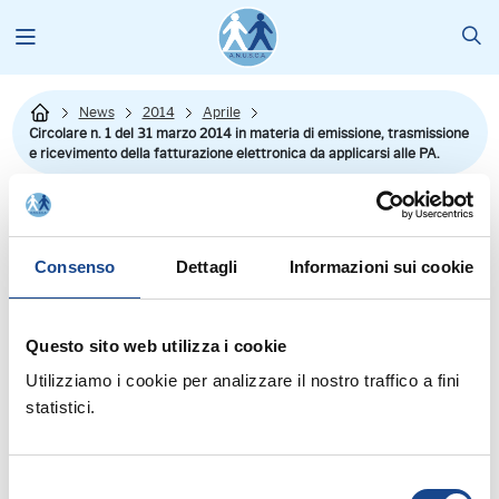
News
2014
Aprile
Circolare n. 1 del 31 marzo 2014 in materia di emissione, trasmissione
e ricevimento della fatturazione elettronica da applicarsi alle PA.
Consenso
Dettagli
Informazioni sui cookie
Dal sito della Presidenza del Consiglio dei MInistri Funzione
Pubblica si riporta la news su:"Si pubblica la circolare n. 1 del 31
Questo sito web utilizza i cookie
marzo 2014, interpretativa del decreto 3 aprile 2013, n. 55 del
Utilizziamo i cookie per analizzare il nostro traffico a fini
Ministro dell'economia e delle finanze di concerto col Ministro per
statistici.
la pubblica amministrazione e la semplificazione, in materia di
emissione, trasmissione e ricevimento della fatturazione
elettronica da applicarsi alle pubbliche amministrazioni.
Selezione
La circolare fornisce le indicazioni relative alle modalità attuative