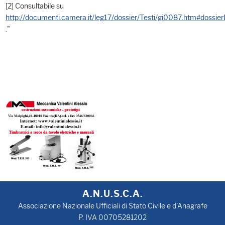
[2] Consultabile su
http://documenti.camera.it/leg17/dossier/Testi/gi0087.htm#dossierL
."
A.N.U.S.C.A.
Associazione Nazionale Ufficiali di Stato Civile e d'Anagrafe
P. IVA 00705281202