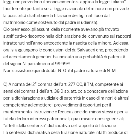
leggi non prevedono il riconoscimento si applica la legge italiana".
Indifferente pertanto se la legge nazionale del minore non prevede
la possibilità di attribuire la filiazione dei figli nati fuori dal
matrimonio come sostenuto dal padre in udienza).
Ciò premesso, gli assunti della ricorrente avevano già trovato
significativo riscontro nella dichiarazione del convenuto sui rapporti
intrattenuti nell'anno antecedente la nascita della minore. Ad essa,
ora, si aggiungono le conclusioni del dr. Salvaderi che, procedendo
ad accertamenti genetici ha indicato una probabilità di paternità
del signor N. pari almeno al 99.99%..
Non sussistono quindi dubbi: N. O. è il padre naturale di N. M..
C) A norma del 2° comma dell'art. 277 CC, il TM, competente ai
sensi del comma 1 dell'art. 38 Disp. att. cc a conoscere dell'azione
per la dichiarazione giudiziale di paternità in caso di minori, è altresì
competente ad emettere i provvedimenti opportuni per il
mantenimento, l'istruzione e l'educazione dei minori stessi e per la
tutela dei loro interessi patrimoniali, quali misure conseguenziali,
"effetti della sentenza" dichiarativa del rapporto di filiazione.
La sentenza dichiarativa della filiazione naturale infatti produce gli