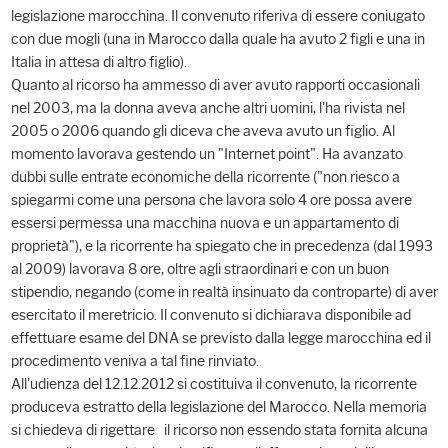
legislazione marocchina. Il convenuto riferiva di essere coniugato
con due mogli (una in Marocco dalla quale ha avuto 2 figli e una in
Italia in attesa di altro figlio).
Quanto al ricorso ha ammesso di aver avuto rapporti occasionali
nel 2003, ma la donna aveva anche altri uomini, l'ha rivista nel
2005 o 2006 quando gli diceva che aveva avuto un figlio. Al
momento lavorava gestendo un "Internet point". Ha avanzato
dubbi sulle entrate economiche della ricorrente ("non riesco a
spiegarmi come una persona che lavora solo 4 ore possa avere
essersi permessa una macchina nuova e un appartamento di
proprietà"), e la ricorrente ha spiegato che in precedenza (dal 1993
al 2009) lavorava 8 ore, oltre agli straordinari e con un buon
stipendio, negando (come in realtà insinuato da controparte) di aver
esercitato il meretricio. Il convenuto si dichiarava disponibile ad
effettuare esame del DNA se previsto dalla legge marocchina ed il
procedimento veniva a tal fine rinviato.
All'udienza del 12.12.2012 si costituiva il convenuto, la ricorrente
produceva estratto della legislazione del Marocco. Nella memoria
si chiedeva di rigettare il ricorso non essendo stata fornita alcuna