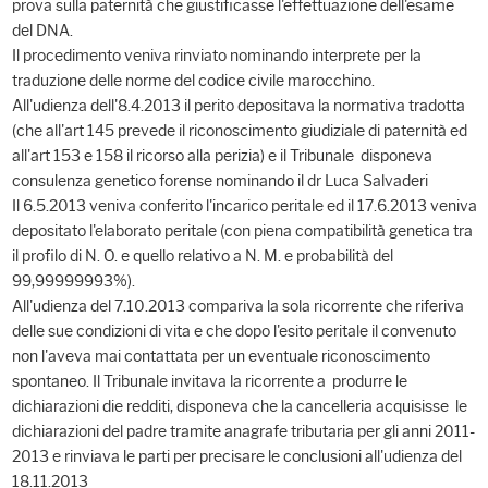
prova sulla paternità che giustificasse l'effettuazione dell'esame
del DNA.
Il procedimento veniva rinviato nominando interprete per la
traduzione delle norme del codice civile marocchino.
All'udienza dell'8.4.2013 il perito depositava la normativa tradotta
(che all'art 145 prevede il riconoscimento giudiziale di paternità ed
all'art 153 e 158 il ricorso alla perizia) e il Tribunale disponeva
consulenza genetico forense nominando il dr Luca Salvaderi
Il 6.5.2013 veniva conferito l'incarico peritale ed il 17.6.2013 veniva
depositato l'elaborato peritale (con piena compatibilità genetica tra
il profilo di N. O. e quello relativo a N. M. e probabilità del
99,99999993%).
All'udienza del 7.10.2013 compariva la sola ricorrente che riferiva
delle sue condizioni di vita e che dopo l'esito peritale il convenuto
non l'aveva mai contattata per un eventuale riconoscimento
spontaneo. Il Tribunale invitava la ricorrente a produrre le
dichiarazioni die redditi, disponeva che la cancelleria acquisisse le
dichiarazioni del padre tramite anagrafe tributaria per gli anni 2011-
2013 e rinviava le parti per precisare le conclusioni all'udienza del
18.11.2013