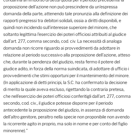
condanna al rimborso di detta quota per il periodo precedente la
proposizione dell'azione non può prescindere da un'espressa
domanda della parte, attenendo tale pronunzia alla definizione dei
rapporti pregressi tra debitori solidali, ossia a diritti disponibili, e
quindi non incidendo sull'interesse superiore del minore, che
soltanto legittima l'esercizio dei poteri officiosi attribuiti al giudice
dall'art. 277, comma secondo, cod. civ. La necessità di analoga
domanda non ricorre riguardo ai provvedimenti da adottare in
relazione al periodo successivo alla proposizione dell'azione, atteso
che, durante la pendenza del giudizio, resta fermo il potere del
giudice adito, in forza della norma suindicata, di adottare di ufficio i
provvedimenti che stimi opportuni per il mantenimento del minore.
(In applicazione di detti principi, la S.C. ha confermato la decisione
di merito la quale aveva escluso, rigettando la contraria pretesa,
che nell'esercizio dei poteri officiosi conferitigli dall'art. 277, comma
secondo, cod. civ., il giudice potesse disporre per il periodo
antecedente la proposizione del giudizio, in assenza di domanda
dell'altro genitore, peraltro nella specie non proponibile non avendo
la ricorrente agito in proprio, ma solo in nome e per conto del figlio
minorenne)."