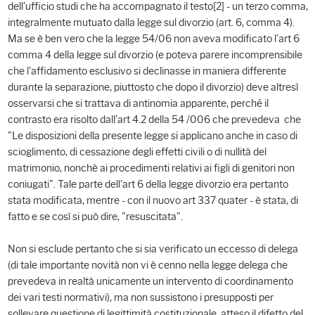
dell'ufficio studi che ha accompagnato il testo[2] - un terzo comma,
integralmente mutuato dalla legge sul divorzio (art. 6, comma 4).
Ma se è ben vero che la legge 54/06 non aveva modificato l'art 6
comma 4 della legge sul divorzio (e poteva parere incomprensibile
che l'affidamento esclusivo si declinasse in maniera differente
durante la separazione, piuttosto che dopo il divorzio) deve altresì
osservarsi che si trattava di antinomia apparente, perché il
contrasto era risolto dall'art 4.2 della 54 /006 che prevedeva che
"Le disposizioni della presente legge si applicano anche in caso di
scioglimento, di cessazione degli effetti civili o di nullità del
matrimonio, nonchè ai procedimenti relativi ai figli di genitori non
coniugati". Tale parte dell'art 6 della legge divorzio era pertanto
stata modificata, mentre - con il nuovo art 337 quater - è stata, di
fatto e se così si può dire, "resuscitata".
Non si esclude pertanto che si sia verificato un eccesso di delega
(di tale importante novità non vi è cenno nella legge delega che
prevedeva in realtà unicamente un intervento di coordinamento
dei vari testi normativi), ma non sussistono i presupposti per
sollevare questione di legittimità costituzionale atteso il difetto del