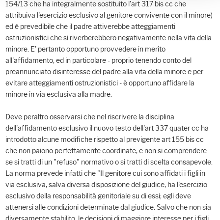
154/13 che ha integralmente sostituito l'art 317 bis cc che
attribuiva l'esercizio esclusivo al genitore convivente con il minore)
ed è prevedibile che il padre attiverebbe atteggiamenti
ostruzionistici che si riverberebbero negativamente nella vita della
minore. E' pertanto opportuno provvedere in merito
all'affidamento, ed in particolare - proprio tenendo conto del
preannunciato disinteresse del padre alla vita della minore e per
evitare atteggiamenti ostruzionistici - è opportuno affidare la
minore in via esclusiva alla madre.
Deve peraltro osservarsi che nel riscrivere la disciplina
dell'affidamento esclusivo il nuovo testo dell'art 337 quater cc ha
introdotto alcune modifiche rispetto al previgente art 155 bis cc
che non paiono perfettamente coordinate, e non si comprendere
se si tratti di un "refuso" normativo o si tratti di scelta consapevole.
La norma prevede infatti che "Il genitore cui sono affidati i figli in
via esclusiva, salva diversa disposizione del giudice, ha l'esercizio
esclusivo della responsabilità genitoriale su di essi; egli deve
attenersi alle condizioni determinate dal giudice. Salvo che non sia
diversamente stabilito, le decisioni di maggiore interesse per i figli