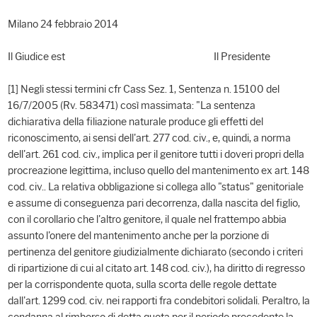
Milano 24 febbraio 2014
Il Giudice est Il Presidente
[1] Negli stessi termini cfr Cass Sez. 1, Sentenza n. 15100 del
16/7/2005 (Rv. 583471) così massimata: "La sentenza
dichiarativa della filiazione naturale produce gli effetti del
riconoscimento, ai sensi dell'art. 277 cod. civ., e, quindi, a norma
dell'art. 261 cod. civ., implica per il genitore tutti i doveri propri della
procreazione legittima, incluso quello del mantenimento ex art. 148
cod. civ.. La relativa obbligazione si collega allo "status" genitoriale
e assume di conseguenza pari decorrenza, dalla nascita del figlio,
con il corollario che l'altro genitore, il quale nel frattempo abbia
assunto l'onere del mantenimento anche per la porzione di
pertinenza del genitore giudizialmente dichiarato (secondo i criteri
di ripartizione di cui al citato art. 148 cod. civ.), ha diritto di regresso
per la corrispondente quota, sulla scorta delle regole dettate
dall'art. 1299 cod. civ. nei rapporti fra condebitori solidali. Peraltro, la