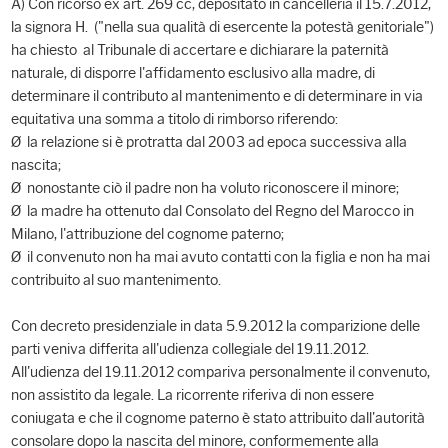
A) Con ricorso ex art. 269 cc, depositato in cancelleria il 15.7.2012,
la signora H. ("nella sua qualità di esercente la potestà genitoriale")
ha chiesto al Tribunale di accertare e dichiarare la paternità
naturale, di disporre l'affidamento esclusivo alla madre, di
determinare il contributo al mantenimento e di determinare in via
equitativa una somma a titolo di rimborso riferendo:
Ø la relazione si è protratta dal 2003 ad epoca successiva alla
nascita;
Ø nonostante ciò il padre non ha voluto riconoscere il minore;
Ø la madre ha ottenuto dal Consolato del Regno del Marocco in
Milano, l'attribuzione del cognome paterno;
Ø il convenuto non ha mai avuto contatti con la figlia e non ha mai
contribuito al suo mantenimento.
Con decreto presidenziale in data 5.9.2012 la comparizione delle
parti veniva differita all'udienza collegiale del 19.11.2012.
All'udienza del 19.11.2012 compariva personalmente il convenuto,
non assistito da legale. La ricorrente riferiva di non essere
coniugata e che il cognome paterno è stato attribuito dall'autorità
consolare dopo la nascita del minore, conformemente alla