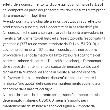
effetti del riconoscimento (tardivo) e quindi, a norma dell'art. 261
cc, comporta da parte del genitore tutti i doveri e tutti i diritti propri
della procreazione legittima.
Avendo, poi, natura dichiarativa e non costitutiva i suoi effetti si
producono ex tunc e quindi a decorrere dalla nascita del figlio.
Ne consegue che con la sentenza anzidetta potrà provvedersi in
merito all'affidamento del figlio ed all'esercizio della responsabilità
genitoriale (337 ter cc come introdotto dal D. Lvo 154/2013), al
cognome del minore (262 cc, ma in questo caso non occorre
provvedere avendo la madre già fatto attribuire il cognome del
padre del minore da parte dell'autorità consolare), all'ammontare
delle spese di mantenimento a carico del genitore contro cui è
dichiarata la filiazione, ed anche in merito all'azione esperita
dall'avente diritto nei confronti di quest'ultimo per ottenere il
rimborso "pro quota" delle spese di mantenimento sostenute a
decorrere dalla nascita del figlio.
Nel caso in esame la ricorrente chiede specificamente che sia
determinato in almeno € 350,00 mensili l'importo per il
mantenimento del minore a carico del signor N., importo da