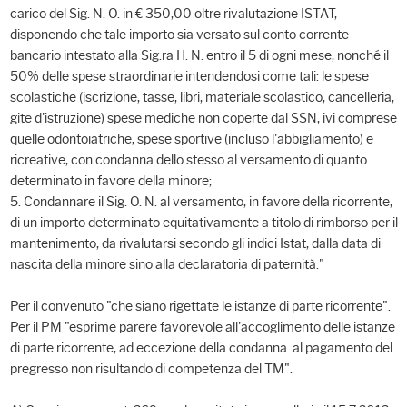
carico del Sig. N. O. in € 350,00 oltre rivalutazione ISTAT,
disponendo che tale importo sia versato sul conto corrente
bancario intestato alla Sig.ra H. N. entro il 5 di ogni mese, nonché il
50% delle spese straordinarie intendendosi come tali: le spese
scolastiche (iscrizione, tasse, libri, materiale scolastico, cancelleria,
gite d'istruzione) spese mediche non coperte dal SSN, ivi comprese
quelle odontoiatriche, spese sportive (incluso l'abbigliamento) e
ricreative, con condanna dello stesso al versamento di quanto
determinato in favore della minore;
5. Condannare il Sig. O. N. al versamento, in favore della ricorrente,
di un importo determinato equitativamente a titolo di rimborso per il
mantenimento, da rivalutarsi secondo gli indici Istat, dalla data di
nascita della minore sino alla declaratoria di paternità."
Per il convenuto "che siano rigettate le istanze di parte ricorrente".
Per il PM "esprime parere favorevole all'accoglimento delle istanze
di parte ricorrente, ad eccezione della condanna al pagamento del
pregresso non risultando di competenza del TM".