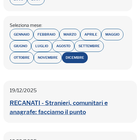
Seleziona mese:
GENNAIO
FEBBRAIO
MARZO
APRILE
MAGGIO
GIUGNO
LUGLIO
AGOSTO
SETTEMBRE
OTTOBRE
NOVEMBRE
DICEMBRE
19/12/2025
RECANATI - Stranieri, comunitari e
anagrafe: facciamo il punto