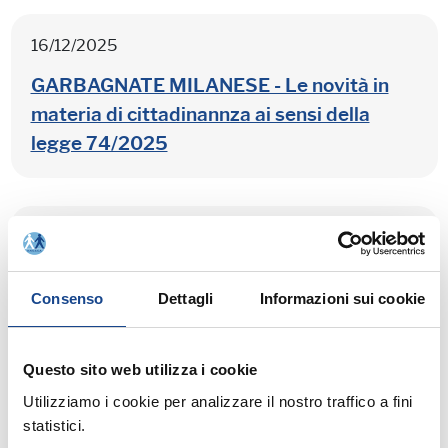
16/12/2025
GARBAGNATE MILANESE - Le novità in
materia di cittadinannza ai sensi della
legge 74/2025
15/12/2025
TORTORETO - La disciplina della
Consenso
Dettagli
Informazioni sui cookie
cittadinanza, dopo i recenti cambi
normativi
Questo sito web utilizza i cookie
Utilizziamo i cookie per analizzare il nostro traffico a fini
statistici.
12/12/2025