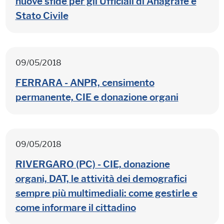
nuove sfide per gli Ufficiali di Anagrafe e
Stato Civile
09/05/2018
FERRARA - ANPR, censimento
permanente, CIE e donazione organi
09/05/2018
RIVERGARO (PC) - CIE, donazione
organi, DAT, le attività dei demografici
sempre più multimediali: come gestirle e
come informare il cittadino