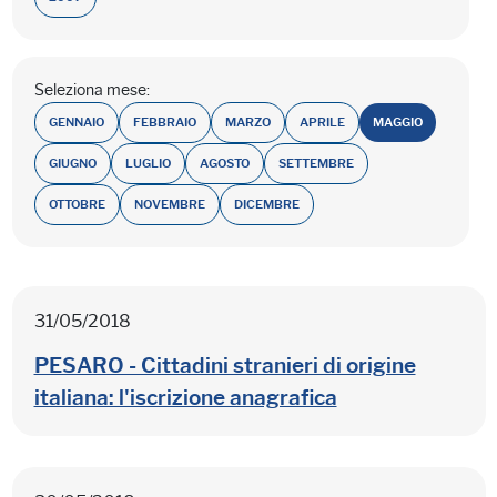
Seleziona mese:
GENNAIO
FEBBRAIO
MARZO
APRILE
MAGGIO
GIUGNO
LUGLIO
AGOSTO
SETTEMBRE
OTTOBRE
NOVEMBRE
DICEMBRE
31/05/2018
PESARO - Cittadini stranieri di origine
italiana: l'iscrizione anagrafica