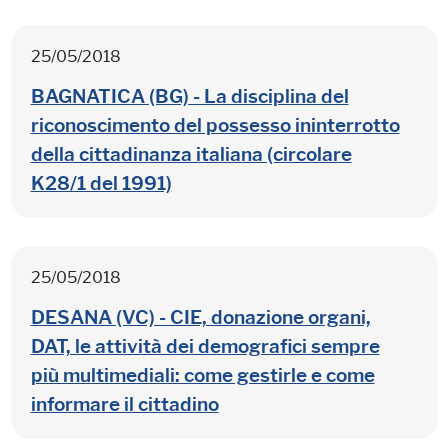
25/05/2018
BAGNATICA (BG) - La disciplina del
riconoscimento del possesso ininterrotto
della cittadinanza italiana (circolare
K28/1 del 1991)
25/05/2018
DESANA (VC) - CIE, donazione organi,
DAT, le attività dei demografici sempre
più multimediali: come gestirle e come
informare il cittadino