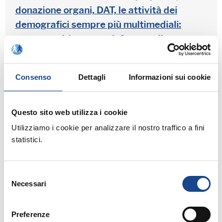
donazione organi, DAT, le attività dei
demografici sempre più multimediali:
come gestirle e come informare il
cittadino
Consenso
Dettagli
Informazioni sui cookie
21/05/2018
Questo sito web utilizza i cookie
MONTECCHIO MAGGIORE (VI) - La
Utilizziamo i cookie per analizzare il nostro traffico a fini
gestione dei cittadini comunitari
statistici.
Selezione
21/05/2018
Necessari
del
consenso
FOSSA (AQ) - Help Demografici! Anusca
risponde agli operatori
Preferenze