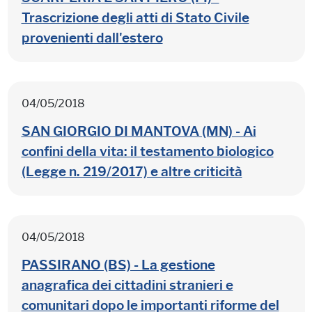
Trascrizione degli atti di Stato Civile
provenienti dall'estero
04/05/2018
SAN GIORGIO DI MANTOVA (MN) - Ai
confini della vita: il testamento biologico
(Legge n. 219/2017) e altre criticità
04/05/2018
PASSIRANO (BS) - La gestione
anagrafica dei cittadini stranieri e
comunitari dopo le importanti riforme del