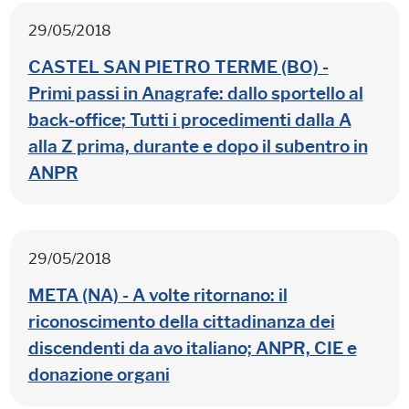
29/05/2018
CASTEL SAN PIETRO TERME (BO) -
Primi passi in Anagrafe: dallo sportello al
back
-
office
; Tutti i procedimenti dalla A
alla Z prima, durante e dopo il subentro in
ANPR
29/05/2018
META (NA) - A volte ritornano: il
riconoscimento della cittadinanza dei
discendenti da avo italiano; ANPR, CIE e
donazione organi