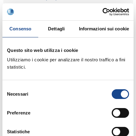
13/04/2018
Consenso
Dettagli
Informazioni sui cookie
LANCIANO (CH) - Dalla teoria alla
pratica: gestire i procedimenti in
Questo sito web utilizza i cookie
Anagrafe e Stato Civile
Utilizziamo i cookie per analizzare il nostro traffico a fini
statistici.
12/04/2018
Selezione
Necessari
del
VERBANIA - Trascrizione degli atti di
consenso
Stato Civile provenienti dall'estero; Le
Preferenze
DAT: adempimenti dell'Ufficiale di Stato
Civile
Statistiche