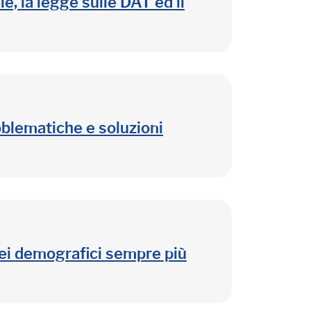
e, la legge sulle DAT ed il
oblematiche e soluzioni
ei demografici sempre più