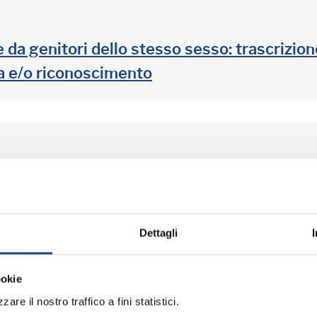
a genitori dello stesso sesso: trascrizione 
ta e/o riconoscimento
ile: quesiti, casi pratici, dubbi operativi
Dettagli
grafica di cittadini comunitari e stranieri
ookie
are il nostro traffico a fini statistici.