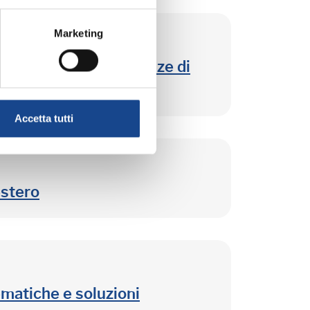
Marketing
nagrafe e le convivenze di
Accetta tutti
estero
ematiche e soluzioni