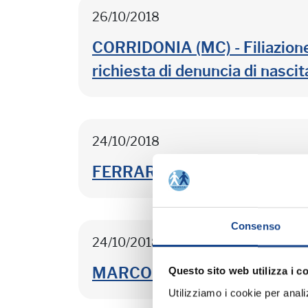
26/10/2018
CORRIDONIA (MC) - Filiazione d
richiesta di denuncia di nasci
24/10/2018
FERRARA - Focus sullo Stato Civ
Consenso
24/10/2018
MARCON (VE) - La gestione ana
Questo sito web utilizza i c
Utilizziamo i cookie per analizz