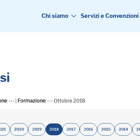
Chi siamo
Servizi e Convenzioni
si
one
: --- |
Formazione
: --- Ottobre 2018
021
2020
2019
2018
2017
2016
2015
2014
2